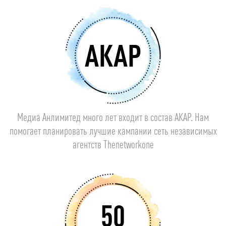
АКАР
Медиа Анлимитед много лет входит в состав АКАР. Нам
помогает планировать лучшие кампании сеть независимых
агентств Thenetworkone
50