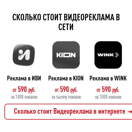
СКОЛЬКО СТОИТ ВИДЕОРЕКЛАМА В
СЕТИ
O
Реклама в ИВИ
Реклама в KION
Реклама в WINK
590
590
590
от
от
от
за 1000 показов
за тысячу показов
за 1000 показов
Сколько стоит Видеореклама в интернете