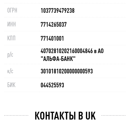
ОГРН
1037739479238
ИНН
7714265037
КПП
771401001
40702810202160004846 в АО
р/с
"АЛЬФА-БАНК"
к/с
30101810200000000593
БИК
044525593
КОНТАКТЫ В UK