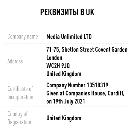
РЕКВИЗИТЫ В UK
Company name
Media Unlimited LTD
71-75, Shelton Street Covent Garden
London
Address
WC2H 9JQ
United Kingdom
Company Number 13518319
Certificate of
Given at Companies House, Cardiff,
Incorporation
on 19th July 2021
Country of
United Kingdom
Registration