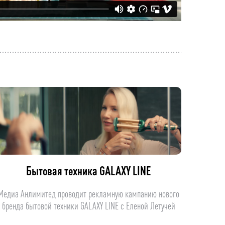
Бытовая техника GALAXY LINE
Медиа Анлимитед проводит рекламную кампанию нового
бренда бытовой техники GALAXY LINE с Еленой Летучей