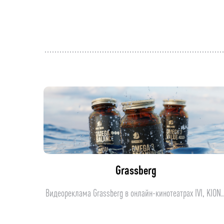
Grassberg
Видеореклама Grassberg в онлайн-кинотеатрах IVI, KION..