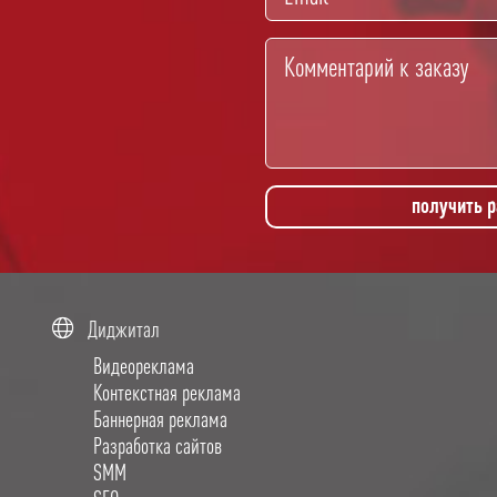
получить 
Диджитал
Видеореклама
Контекстная реклама
Баннерная реклама
Разработка сайтов
SMM