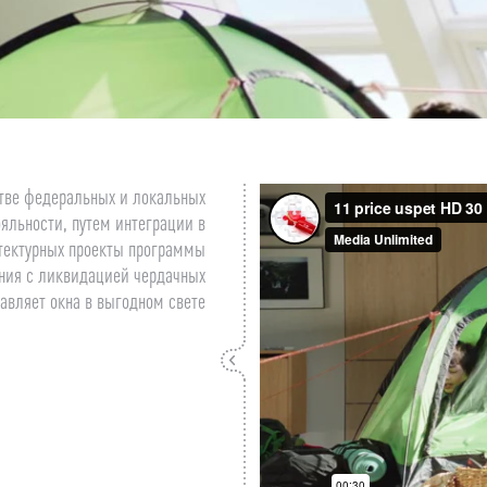
тве федеральных и локальных
яльности, путем интеграции в
тектурных проекты программы
ения с ликвидацией чердачных
вляет окна в выгодном свете