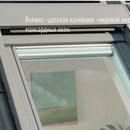
Велюкс -датская кампания -мировой лид
мансардных окон.