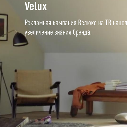
Velux
Рекламная кампания Велюкс на ТВ нацел
увеличение знания бренда.