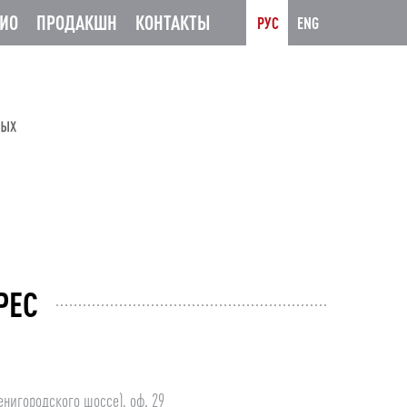
ИО
ПРОДАКШН
КОНТАКТЫ
РУС
ENG
РЕС
нигородского шоссе), оф. 29